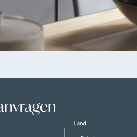
aanvragen
Land
Land