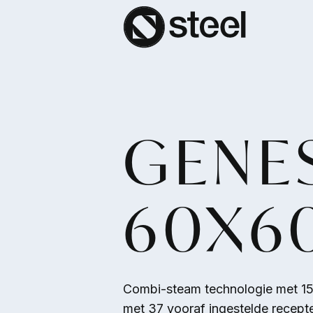
Overslaan en naar de inhoud gaan
GENE
60X6
Combi-steam technologie met 15
met 37 vooraf ingestelde recept