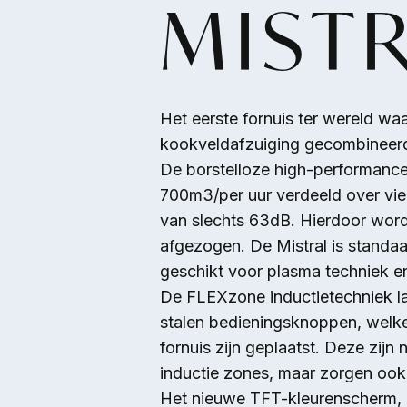
MISTR
Overslaan en naar de inhoud gaan
Het eerste fornuis ter wereld wa
kookveldafzuiging gecombineer
De borstelloze high-performance
700m3/per uur verdeeld over vie
van slechts 63dB. Hierdoor word
afgezogen. De Mistral is standaar
geschikt voor plasma techniek en
De FLEXzone inductietechniek la
stalen bedieningsknoppen, welke
fornuis zijn geplaatst. Deze zijn 
inductie zones, maar zorgen ook
Het nieuwe TFT-kleurenscherm, 