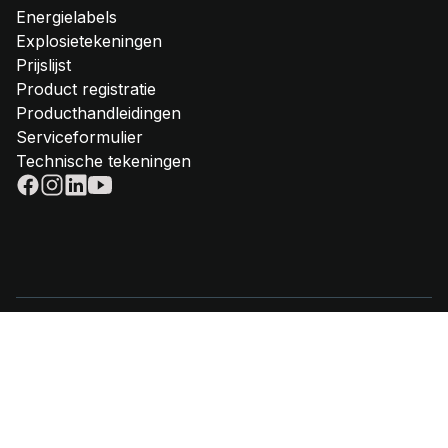
Energielabels
Explosietekeningen
Prijslijst
Product registratie
Producthandleidingen
Serviceformulier
Technische tekeningen
© 2025 - Steel Cucine | VAT IT02612880365 |
Privacy policy
|
Cookie
policy