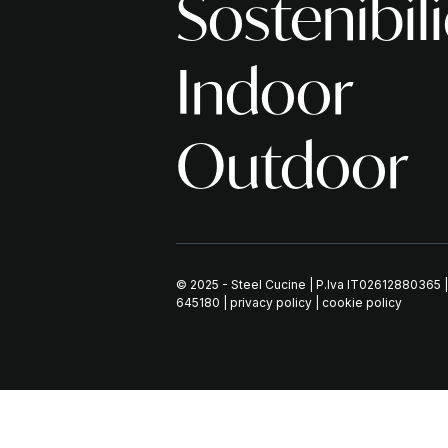
Sostenibil
Indoor
Outdoor
© 2025 - Steel Cucine | P.Iva IT02612880365 
645180
|
privacy policy
|
cookie policy