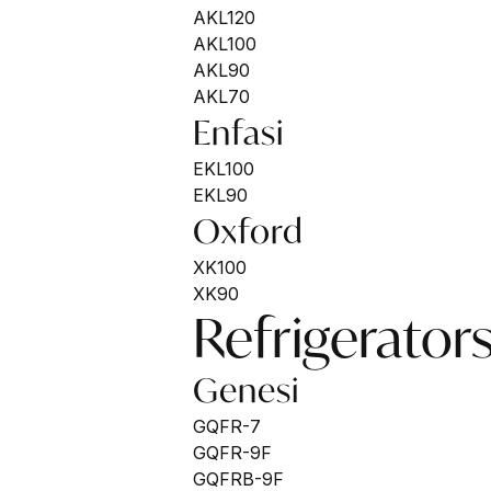
AKL120
AKL100
AKL90
AKL70
Enfasi
EKL100
EKL90
Oxford
XK100
XK90
Refrigerator
Genesi
GQFR-7
GQFR-9F
GQFRB-9F