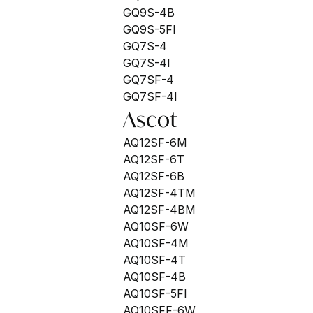
Skip to main content
GQ9S-4B
GQ9S-5FI
GQ7S-4
GQ7S-4I
GQ7SF-4
GQ7SF-4I
Ascot
AQ12SF-6M
AQ12SF-6T
AQ12SF-6B
AQ12SF-4TM
AQ12SF-4BM
AQ10SF-6W
AQ10SF-4M
AQ10SF-4T
AQ10SF-4B
AQ10SF-5FI
AQ10SFF-6W