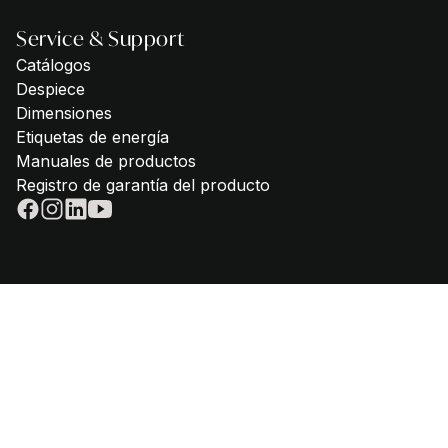
Service & Support
Catálogos
Despiece
Dimensiones
Etiquetas de energía
Manuales de productos
Registro de garantía del producto
© 2025 - Steel Cucine | P.Iva IT02612880365 | Teléfono
+39 059
645180
|
privacy policy
|
cookie policy