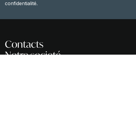
confidentialité.
Contacts
Notre societé
Durabilité
Indoor
Outdoor
Service et assistance
Catalogues
Enregistrer la garantie