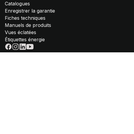
Catalogues
Enregistrer la garantie
Fiches techniques
Manuels de produits
Vues éclatées
Étiquettes énergie
© 2025 - Steel Cucine | VAT IT02612880365 | Téléphone
+39 059
645180
|
Privacy policy
|
Cookie policy