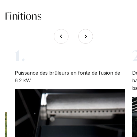
Finitions
1.
Puissance des brûleurs en fonte de fusion de
De
6,2 kW.
ba
b
 à