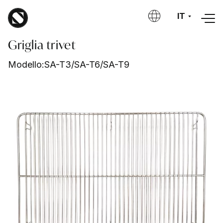
Salta al contenuto principale
IT
Griglia trivet
Modello:
SA-T3/SA-T6/SA-T9