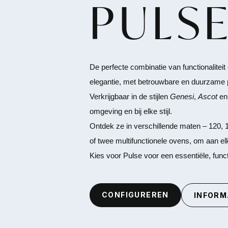
PULS
Overslaan en naar de inhoud gaan
De perfecte combinatie van functionalitei
elegantie, met betrouwbare en duurzame p
Verkrijgbaar in de stijlen
Genesi
,
Ascot
e
omgeving en bij elke stijl.
Ontdek ze in verschillende maten – 120, 
of twee multifunctionele ovens, om aan el
Kies voor Pulse voor een essentiële, funct
CONFIGUREREN
INFORM