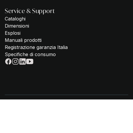
Service & Support
Cataloghi
Dimensioni
Esplosi
Manuali prodotti
Registrazione garanzia Italia
Specifiche di consumo
© 2025 - Steel Cucine | P.Iva IT02612880365 | Telefono
059 645180
|
privacy policy
|
cookie policy