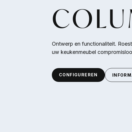
Overslaan en naar de inhoud gaan
COLU
Ontwerp en functionaliteit. Roe
uw keukenmeubel compromisloos
CONFIGUREREN
INFORM