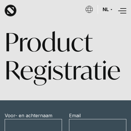
Overslaan en naar de inhoud gaan
NL
Product
Registratie
Voor- en achternaam
Email