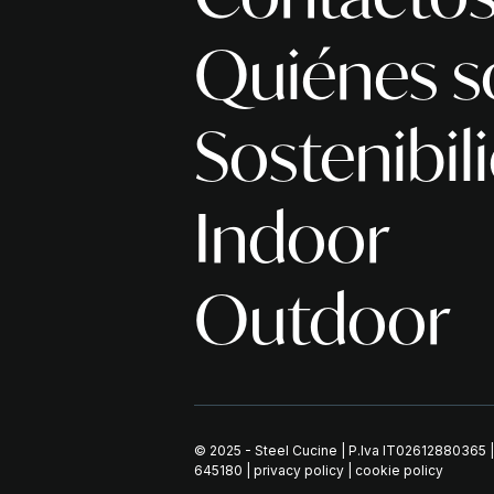
Quiénes 
Sostenibil
Indoor
Outdoor
© 2025 - Steel Cucine | P.Iva IT02612880365 
645180
|
privacy policy
|
cookie policy