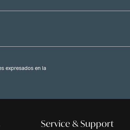
es expresados en la
s
Service & Support