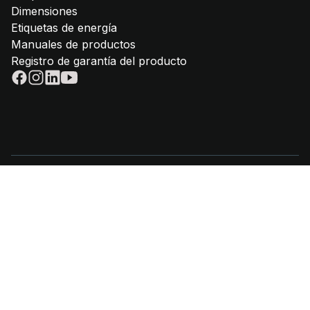
Dimensiones
Etiquetas de energía
Manuales de productos
Registro de garantía del producto
© 2025 - Steel Cucine | P.Iva IT02612880365 | Teléfono
+39 059
645180
|
privacy policy
|
cookie policy