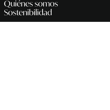
Quiénes somos
Sostenibilidad
Indoor
Outdoor
Service & Support
Catálogos
Despiece
Dimensiones
Etiquetas de energía
Manuales de productos
Registro de garantía del producto