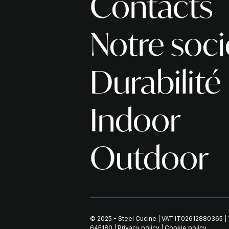
Contacts
Notre soci
Durabilité
Indoor
Outdoor
© 2025 - Steel Cucine | VAT IT02612880365 
645180
|
Privacy policy
|
Cookie policy