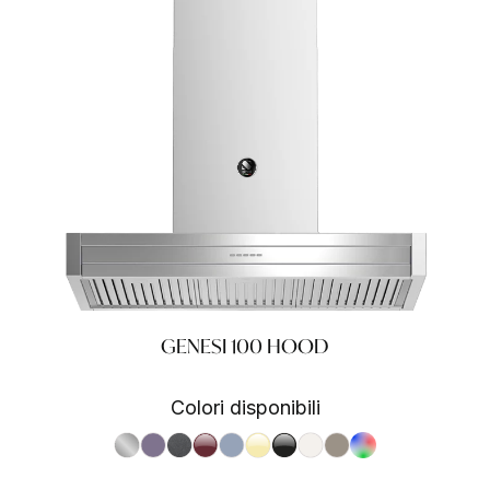
GENESI 100 HOOD
Colori disponibili
S.Steel SS
Ametista AA
Antracite AN
Bordeaux BR
Celeste CE
Crema CR
Nero BA
Nuvola NA
Sabbia SA
RAL