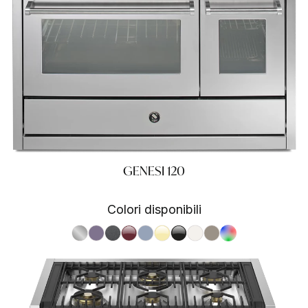
GENESI 120
Colori disponibili
S.Steel SS
Ametista AA
Antracite AN
Bordeaux BR
Celeste CE
Crema CR
Nero BA
Nuvola NA
Sabbia SA
RAL