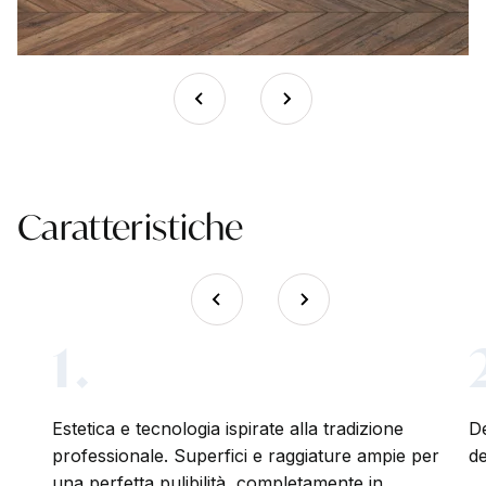
Caratteristiche
1.
Estetica e tecnologia ispirate alla tradizione
De
professionale. Superfici e raggiature ampie per
de
ca
una perfetta pulibilità, completamente in