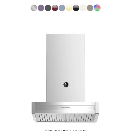
S.Steel SS
Ametista AA
Antracite AN
Bordeaux BR
Celeste CE
Crema CR
Nero BA
Nuvola NA
Sabbia SA
RAL