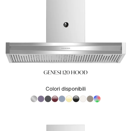
GENESI 120 HOOD
Colori disponibili
S.Steel SS
Ametista AA
Antracite AN
Bordeaux BR
Celeste CE
Crema CR
Nero BA
Nuvola NA
Sabbia SA
RAL