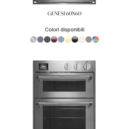
GENESI 60X60
Colori disponibili
S.Steel SS
Ametista AA
Antracite AN
Bordeaux BR
Celeste CE
Crema CR
Nero BA
Nuvola NA
Sabbia SA
RAL