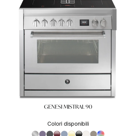
GENESI MISTRAL 90
Colori disponibili
S.Steel SS
Ametista AA
Antracite AN
Bordeaux BR
Celeste CE
Crema CR
Nero BA
Nuvola NA
Sabbia SA
RAL