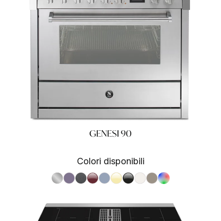
GENESI 90
Colori disponibili
S.Steel SS
Ametista AA
Antracite AN
Bordeaux BR
Celeste CE
Crema CR
Nero BA
Nuvola NA
Sabbia SA
RAL