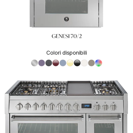
GENESI 70/2
Colori disponibili
S.Steel SS
Ametista AA
Antracite AN
Bordeaux BR
Celeste CE
Crema CR
Nero BA
Nuvola NA
Sabbia SA
RAL