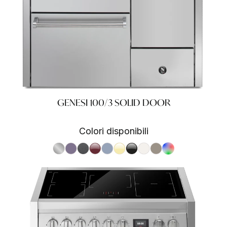
GENESI 100/3 SOLID DOOR
Colori disponibili
S.Steel SS
Ametista AA
Antracite AN
Bordeaux BR
Celeste CE
Crema CR
Nero BA
Nuvola NA
Sabbia SA
RAL