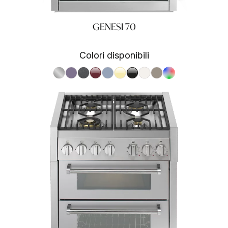
GENESI 70
Colori disponibili
S.Steel SS
Ametista AA
Antracite AN
Bordeaux BR
Celeste CE
Crema CR
Nero BA
Nuvola NA
Sabbia SA
RAL