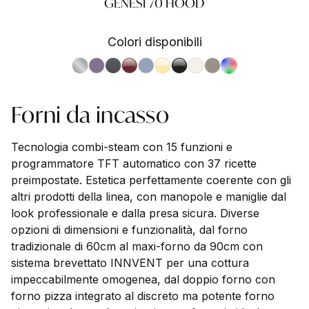
GENESI 70 HOOD
Colori disponibili
S.Steel SS
Ametista AA
Antracite AN
Bordeaux BR
Celeste CE
Crema CR
Nero BA
Nuvola NA
Sabbia SA
RAL
Forni da incasso
Tecnologia combi-steam con 15 funzioni e
programmatore TFT automatico con 37 ricette
preimpostate. Estetica perfettamente coerente con gli
altri prodotti della linea, con manopole e maniglie dal
look professionale e dalla presa sicura. Diverse
opzioni di dimensioni e funzionalità, dal forno
tradizionale di 60cm al maxi-forno da 90cm con
sistema brevettato INNVENT per una cottura
impeccabilmente omogenea, dal doppio forno con
forno pizza integrato al discreto ma potente forno