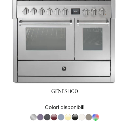
GENESI 100
Colori disponibili
S.Steel SS
Ametista AA
Antracite AN
Bordeaux BR
Celeste CE
Crema CR
Nero BA
Nuvola NA
Sabbia SA
RAL