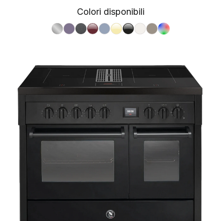
Colori disponibili
S.Steel SS
Ametista AA
Antracite AN
Bordeaux BR
Celeste CE
Crema CR
Nero BA
Nuvola NA
Sabbia SA
RAL