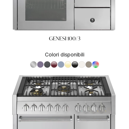
GENESI 100/3
Colori disponibili
S.Steel SS
Ametista AA
Antracite AN
Bordeaux BR
Celeste CE
Crema CR
Nero BA
Nuvola NA
Sabbia SA
RAL