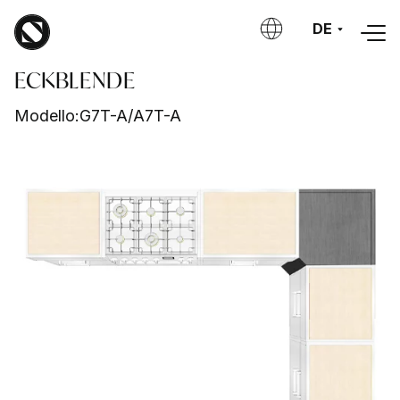
Direkt zum Inhalt
DE
ECKBLENDE
Modello:
G7T-A/A7T-A