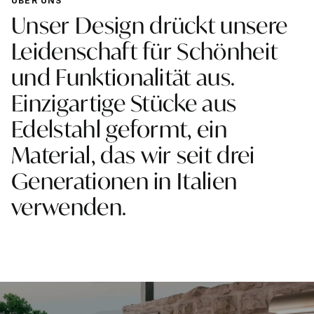
ÜBER UNS
Unser
Design
drückt
unsere
Leidenschaft
für
Schönheit
und
Funktionalität
aus.
Einzigartige
Stücke
aus
Edelstahl
geformt,
ein
Material,
das
wir
seit
drei
Generationen
in
Italien
verwenden.