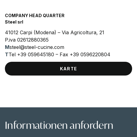
COMPANY HEAD QUARTER
Steel srl
41012 Carpi (Modena) – Via Agricoltura, 21
P.iva 02612880365
M
steel@steel-cucine.com
T
Tel +39 059645180 – Fax +39 0596220804
KARTE
Informationen anfordern