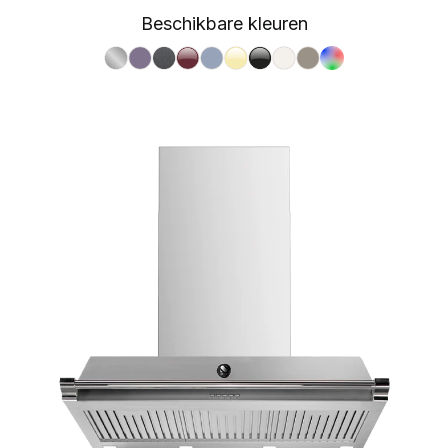
Beschikbare kleuren
S.Steel SS
Ametista AA
Antracite AN
Bordeaux BR
Celeste CE
Crema CR
Nero BA
Nuvola NA
Sabbia SA
RAL