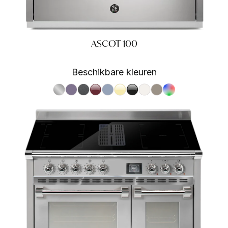
ASCOT 100
Beschikbare kleuren
S.Steel SS
Ametista AA
Antracite AN
Bordeaux BR
Celeste CE
Crema CR
Nero BA
Nuvola NA
Sabbia SA
RAL