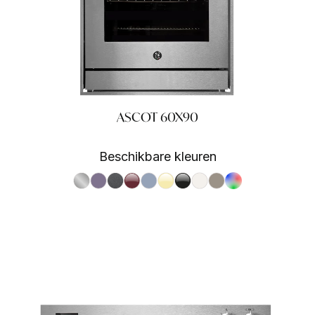
ASCOT 60X90
Beschikbare kleuren
S.Steel SS
Ametista AA
Antracite AN
Bordeaux BR
Celeste CE
Crema CR
Nero BA
Nuvola NA
Sabbia SA
RAL