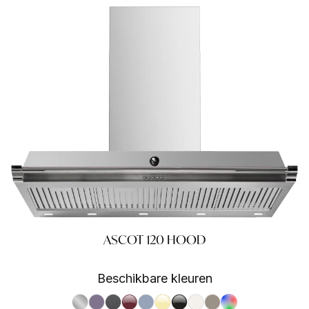
ASCOT 120 HOOD
Beschikbare kleuren
S.Steel SS
Ametista AA
Antracite AN
Bordeaux BR
Celeste CE
Crema CR
Nero BA
Nuvola NA
Sabbia SA
RAL