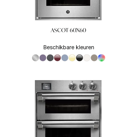
ASCOT 60X60
Beschikbare kleuren
S.Steel SS
Ametista AA
Antracite AN
Bordeaux BR
Celeste CE
Crema CR
Nero BA
Nuvola NA
Sabbia SA
RAL