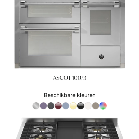
ASCOT 100/3
Beschikbare kleuren
S.Steel SS
Ametista AA
Antracite AN
Bordeaux BR
Celeste CE
Crema CR
Nero BA
Nuvola NA
Sabbia SA
RAL