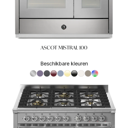
ASCOT MISTRAL 100
Beschikbare kleuren
S.Steel SS
Ametista AA
Antracite AN
Bordeaux BR
Celeste CE
Crema CR
Nero BA
Nuvola NA
Sabbia SA
RAL