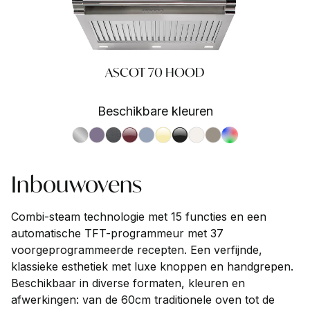
ASCOT 70 HOOD
Beschikbare kleuren
S.Steel SS
Ametista AA
Antracite AN
Bordeaux BR
Celeste CE
Crema CR
Nero BA
Nuvola NA
Sabbia SA
RAL
Inbouwovens
Combi-steam technologie met 15 functies en een
automatische TFT-programmeur met 37
voorgeprogrammeerde recepten. Een verfijnde,
klassieke esthetiek met luxe knoppen en handgrepen.
Beschikbaar in diverse formaten, kleuren en
afwerkingen: van de 60cm traditionele oven tot de