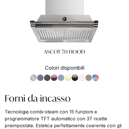
ASCOT 70 HOOD
Colori disponibili
S.Steel SS
Ametista AA
Antracite AN
Bordeaux BR
Celeste CE
Crema CR
Nero BA
Nuvola NA
Sabbia SA
RAL
Forni da incasso
Tecnologia combi-steam con 15 funzioni e
programmatore TFT automatico con 37 ricette
preimpostate. Estetica perfettamente coerente con gli