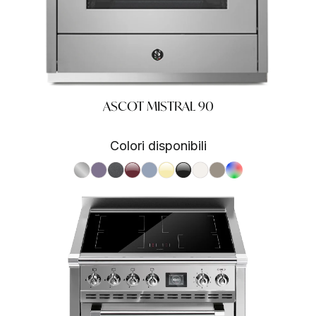
ASCOT MISTRAL 90
Colori disponibili
S.Steel SS
Ametista AA
Antracite AN
Bordeaux BR
Celeste CE
Crema CR
Nero BA
Nuvola NA
Sabbia SA
RAL