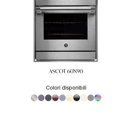
ASCOT 60X90
Colori disponibili
S.Steel SS
Ametista AA
Antracite AN
Bordeaux BR
Celeste CE
Crema CR
Nero BA
Nuvola NA
Sabbia SA
RAL