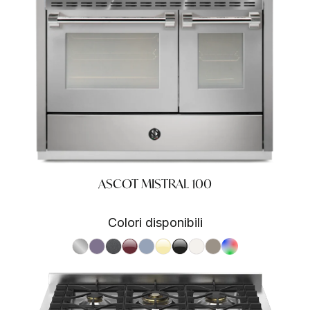
ASCOT MISTRAL 100
Colori disponibili
S.Steel SS
Ametista AA
Antracite AN
Bordeaux BR
Celeste CE
Crema CR
Nero BA
Nuvola NA
Sabbia SA
RAL