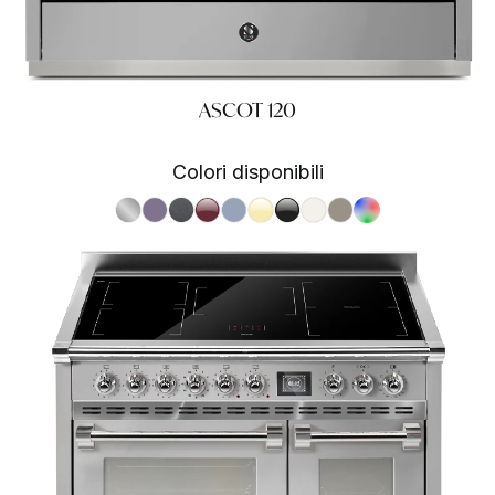
ASCOT 120
Colori disponibili
S.Steel SS
Ametista AA
Antracite AN
Bordeaux BR
Celeste CE
Crema CR
Nero BA
Nuvola NA
Sabbia SA
RAL