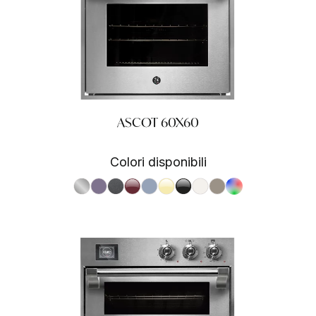
ASCOT 60X60
Colori disponibili
S.Steel SS
Ametista AA
Antracite AN
Bordeaux BR
Celeste CE
Crema CR
Nero BA
Nuvola NA
Sabbia SA
RAL