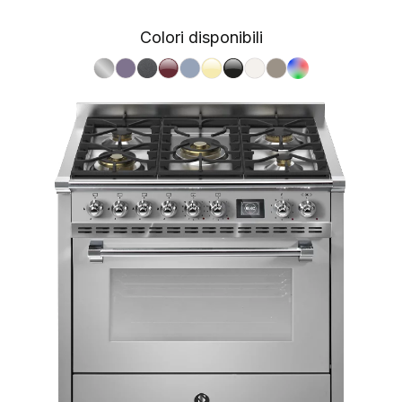
Colori disponibili
S.Steel SS
Ametista AA
Antracite AN
Bordeaux BR
Celeste CE
Crema CR
Nero BA
Nuvola NA
Sabbia SA
RAL