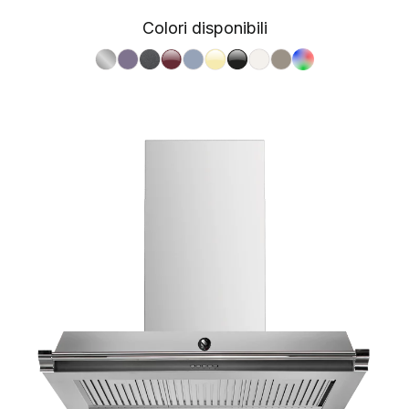
Colori disponibili
S.Steel SS
Ametista AA
Antracite AN
Bordeaux BR
Celeste CE
Crema CR
Nero BA
Nuvola NA
Sabbia SA
RAL