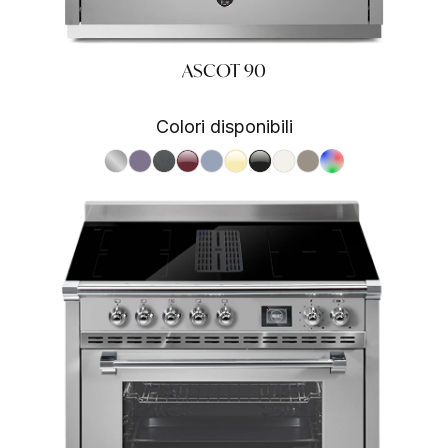
ASCOT 90
Colori disponibili
S.Steel SS
Ametista AA
Antracite AN
Bordeaux BR
Celeste CE
Crema CR
Nero BA
Nuvola NA
Sabbia SA
RAL