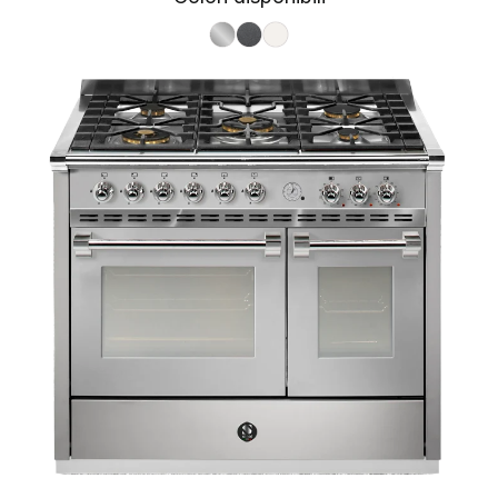
S.Steel SS
Antracite AN
Nuvola NA