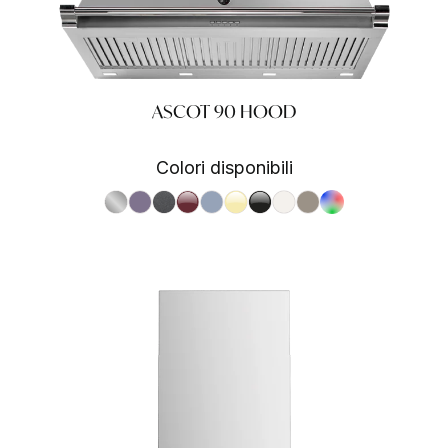
ASCOT 90 HOOD
Colori disponibili
S.Steel SS
Ametista AA
Antracite AN
Bordeaux BR
Celeste CE
Crema CR
Nero BA
Nuvola NA
Sabbia SA
RAL