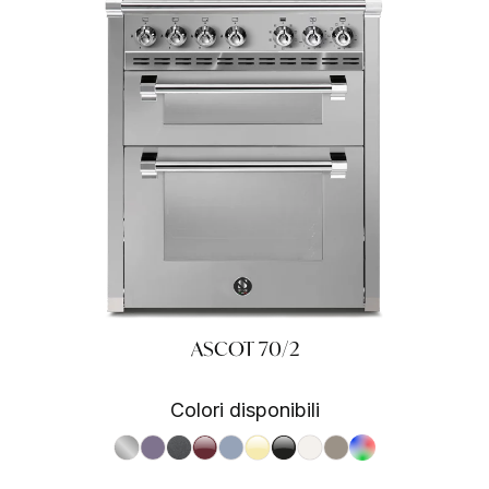
ASCOT 70/2
Colori disponibili
S.Steel SS
Ametista AA
Antracite AN
Bordeaux BR
Celeste CE
Crema CR
Nero BA
Nuvola NA
Sabbia SA
RAL