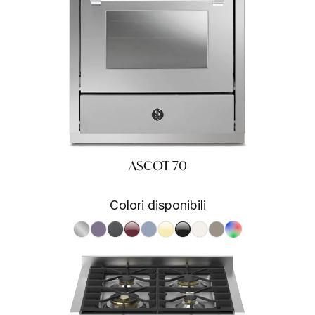
ASCOT 70
Colori disponibili
S.Steel SS
Ametista AA
Antracite AN
Bordeaux BR
Celeste CE
Crema CR
Nero BA
Nuvola NA
Sabbia SA
RAL