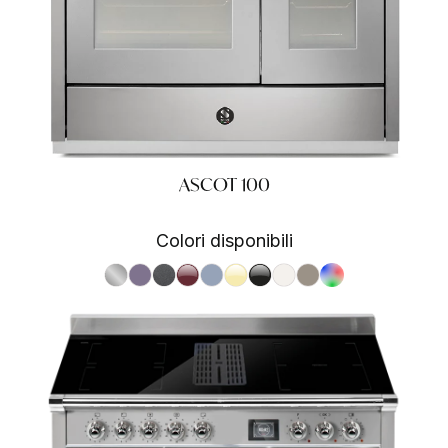
ASCOT 100
Colori disponibili
S.Steel SS
Ametista AA
Antracite AN
Bordeaux BR
Celeste CE
Crema CR
Nero BA
Nuvola NA
Sabbia SA
RAL