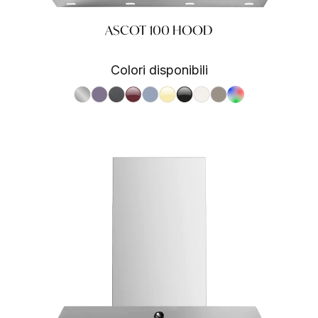
ASCOT 100 HOOD
Colori disponibili
S.Steel SS
Ametista AA
Antracite AN
Bordeaux BR
Celeste CE
Crema CR
Nero BA
Nuvola NA
Sabbia SA
RAL