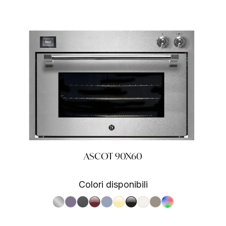
ASCOT 90X60
Colori disponibili
S.Steel SS
Ametista AA
Antracite AN
Bordeaux BR
Celeste CE
Crema CR
Nero BA
Nuvola NA
Sabbia SA
RAL