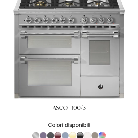
ASCOT 100/3
Colori disponibili
S.Steel SS
Ametista AA
Antracite AN
Bordeaux BR
Celeste CE
Crema CR
Nero BA
Nuvola NA
Sabbia SA
RAL