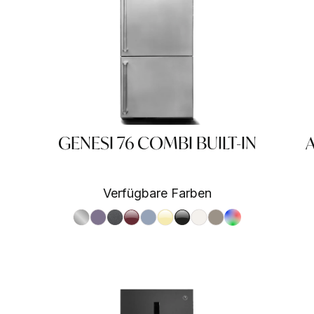
GENESI 76 COMBI BUILT-IN
A
Verfügbare Farben
S.Steel SS
Ametista AA
Antracite AN
Bordeaux BR
Celeste CE
Crema CR
Nero BA
Nuvola NA
Sabbia SA
RAL