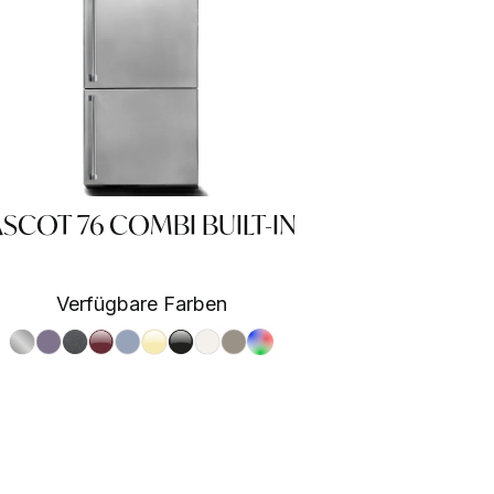
SCOT 76 COMBI BUILT-IN
Verfügbare Farben
S.Steel SS
Ametista AA
Antracite AN
Bordeaux BR
Celeste CE
Crema CR
Nero BA
Nuvola NA
Sabbia SA
RAL