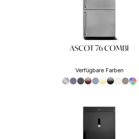
ASCOT 76 COMBI
Verfügbare Farben
S.Steel SS
Ametista AA
Antracite AN
Bordeaux BR
Celeste CE
Crema CR
Nero BA
Nuvola N
Sabbia
RAL